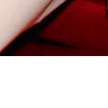
Restaurantgutscheine & Hotelgutscheine
für das Landhaus Alte Scheune in Frankfurt Nieder-
Erlenbach
Verschenken Sie Genuss aus dem Landhaus Alte
Scheune. Unsere Gutscheine gibt es in drei
verschiedenen Designs. Bestellen Sie jetzt Ihren